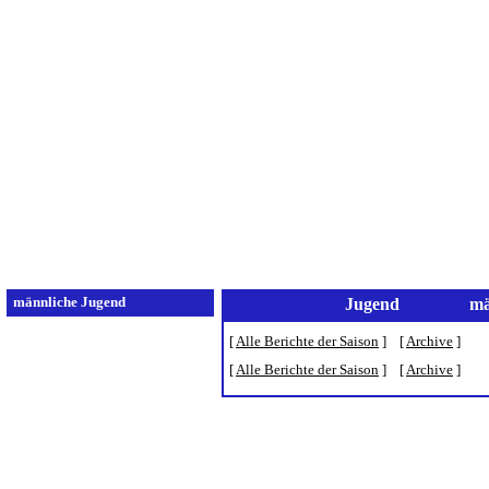
Home
Verein
Aktive
männliche Jugend
Jugend
mä
B-Jugend 1
[
Alle Berichte der Saison
] [
Archive
]
B-Jugend 2
[
Alle Berichte der Saison
] [
Archive
]
Tabelle
Spielplan
Spielberichte
C-Jugend 1