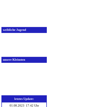
C-Jugend 2
D-Jugend 1
D-Jugend 2
E-Jugend 1
E-Jugend 2
weibliche Jugend
A-Jugend
C-Jugend
D-Jugend
E-Jugend
unsere Kleinsten
F-Jugend 1
F-Jugend 2
Minis 1
Minis 2
Mini Minis
letztes Update:
01.08.2023 17:42 Uhr