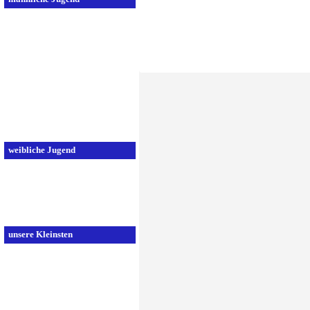
B-Jugend 1
B-Jugend 2
C-Jugend 1
C-Jugend 2
D-Jugend 1
D-Jugend 2
E-Jugend 1
E-Jugend 2
weibliche Jugend
A-Jugend
C-Jugend
D-Jugend
E-Jugend
unsere Kleinsten
F-Jugend 1
F-Jugend 2
Minis 1
Minis 2