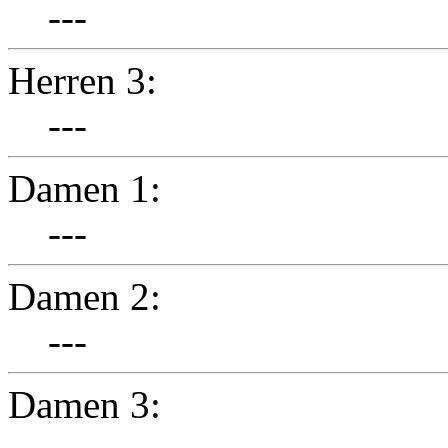
---
Herren 3:
---
Damen 1:
---
Damen 2:
---
Damen 3: