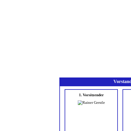
Home
Verein
Aktive
Vorstand
Vorstand
Ausschuss
Handballförderverein
1. Vorsitzender
Trainer
Trainingszeiten
Schiedsrichter
Verbandsmitarbeiter
Ehrenmitglieder