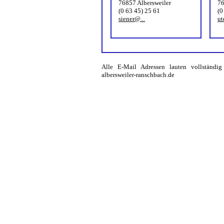
76857 Albersweiler
76
(0 63 45) 25 61
(0
siener@...
ut
Alle E-Mail Adressen lauten vollständig 
albersweiler-ranschbach.de