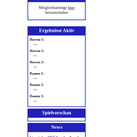
Mitgliedsanträge
hier
herunterladen
Ergebnisse Aktiv
Herren 1:
---
Herren 2:
---
Herren 3:
---
Damen 1:
---
Damen 2:
---
Damen 3:
---
Spielvorschau
News