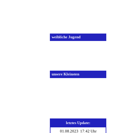
C-Jugend 2
D-Jugend 1
D-Jugend 2
E-Jugend 1
E-Jugend 2
weibliche Jugend
A-Jugend
C-Jugend
D-Jugend
E-Jugend
unsere Kleinsten
F-Jugend 1
F-Jugend 2
Minis 1
Minis 2
Mini Minis
letztes Update:
01.08.2023 17:42 Uhr