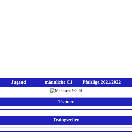
n
Aktive
Jugend
Spielplan
Sp
Jugend
männliche C1
Pfalzliga 2021/2022
Trainer
Traingszeiten