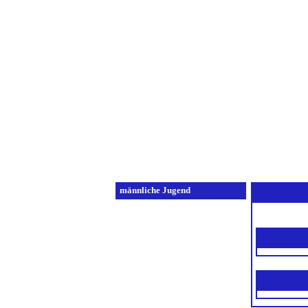
Home
Verei
männliche Jugend
B-Jugend 1
B-Jugend 2
C-Jugend 1
Tabelle
Spielplan
Spielberichte