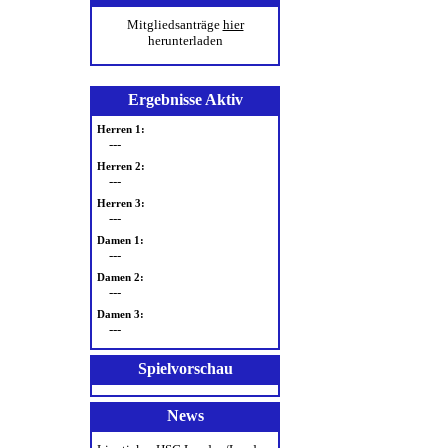
Mitgliedsanträge
hier
herunterladen
Ergebnisse Aktiv
Herren 1:
---
Herren 2:
---
Herren 3:
---
Damen 1:
---
Damen 2:
---
Damen 3:
---
Spielvorschau
News