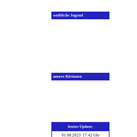
E-Jugend 2
weibliche Jugend
A-Jugend
C-Jugend
Tabelle
Spielplan
Spielberichte
D-Jugend
E-Jugend
unsere Kleinsten
F-Jugend 1
F-Jugend 2
Minis 1
Minis 2
Mini Minis
letztes Update:
01.08.2023 17:42 Uhr