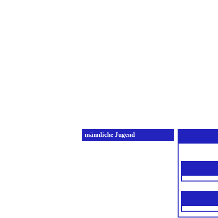
Home
Verei
männliche Jugend
B-Jugend 1
B-Jugend 2
C-Jugend 1
C-Jugend 2
D-Jugend 1
D-Jugend 2
E-Jugend 1