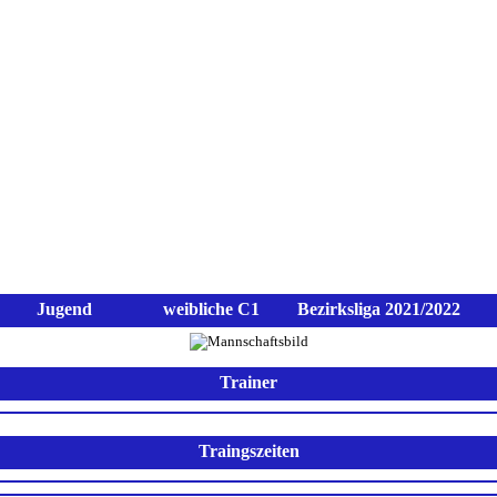
n
Aktive
Jugend
Spielplan
Sp
Jugend
weibliche C1
Bezirksliga 2021/2022
Trainer
Traingszeiten