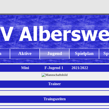
n
Aktive
Jugend
Spielplan
Sp
Mini
F-Jugend 1
2021/2022
Trainer
Traingszeiten