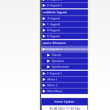
E-Jugend 2
weibliche Jugend
A-Jugend
C-Jugend
D-Jugend
E-Jugend
unsere Kleinsten
F-Jugend 1
Tabelle
Spielplan
Spielberichte
F-Jugend 2
Minis 1
Minis 2
Mini Minis
letztes Update:
01.08.2023 17:42 Uhr