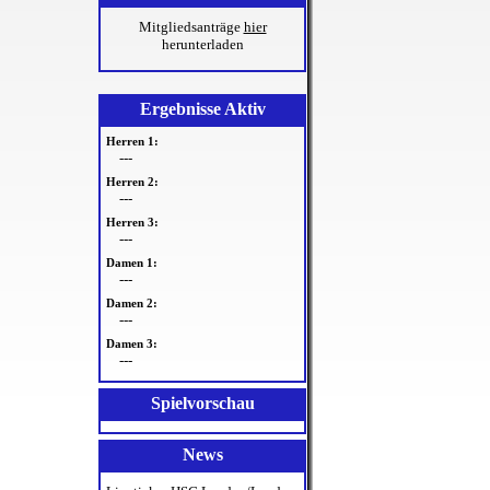
Mitgliedsanträge
hier
herunterladen
Ergebnisse Aktiv
Herren 1:
---
Herren 2:
---
Herren 3:
---
Damen 1:
---
Damen 2:
---
Damen 3:
---
Spielvorschau
News