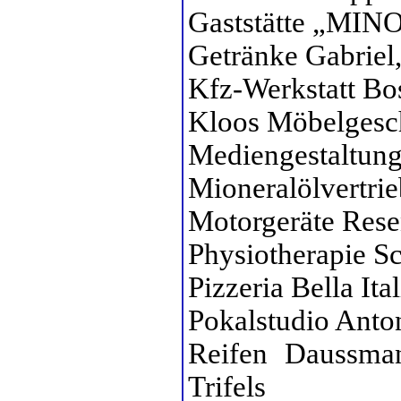
Gaststätte „MINO
Getränke Gabriel,
Kfz-Werkstatt Bo
Kloos Möbelgesch
Mediengestaltung
Mioneralölvertri
Motorgeräte Rese
Physiotherapie Sc
Pizzeria Bella Ita
Pokalstudio Anto
Reifen Daussm
Trifels