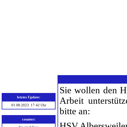
Home
Verein
Aktive
Bandenwerbung
weitere Sponsoren
Sie wollen den H
letztes Update:
Arbeit unterstüt
01.08.2023 17:42 Uhr
bitte an:
counter:
HSV Albersweile